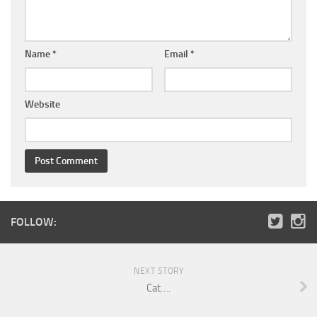
Name
*
Email
*
Website
FOLLOW:
NEXT STORY
Cat….