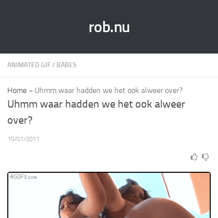
rob.nu
ANIMATED GIF
/
BABES
Home
»
Uhmm waar hadden we het ook alweer over?
Uhmm waar hadden we het ook alweer
over?
10/01/2011