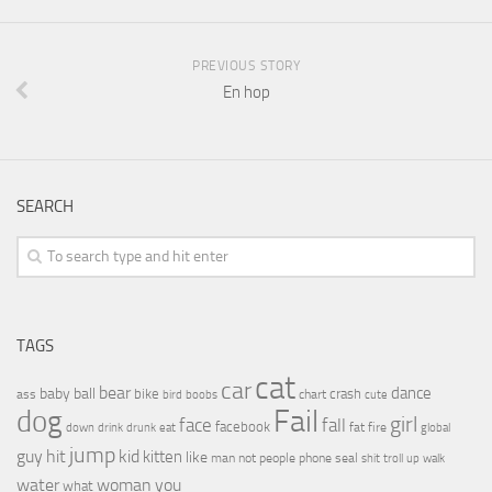
PREVIOUS STORY
En hop
SEARCH
TAGS
cat
car
bear
baby
ball
dance
bike
crash
ass
boobs
chart
bird
cute
Fail
dog
girl
face
fall
facebook
drink
fat
fire
global
down
drunk
eat
jump
guy
hit
kid
kitten
like
people
man
not
phone
seal
shit
troll
up
walk
water
woman
you
what