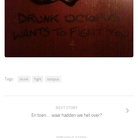
Tags:
drunk
fight
octopus
NEXT STORY
En toen…. waar hadden we het over?
PREVIOUS STORY