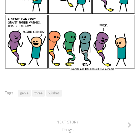
Tags:
genie
three
wishes
NEXT STORY
Drugs