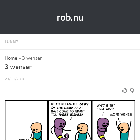
rob.nu
FUNNY
Home
»
3 wensen
3 wensen
23/11/2010