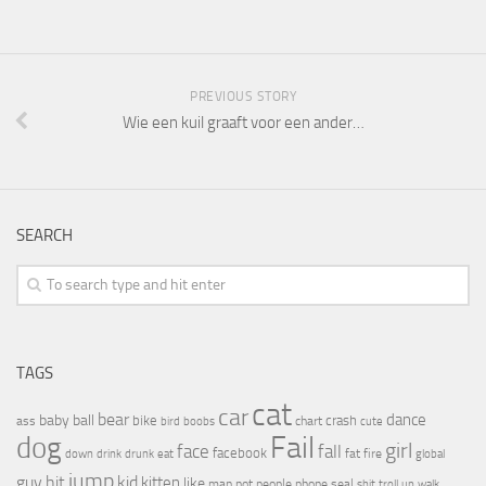
PREVIOUS STORY
Wie een kuil graaft voor een ander…
SEARCH
TAGS
cat
car
bear
baby
ball
dance
bike
crash
ass
boobs
chart
bird
cute
Fail
dog
girl
face
fall
facebook
drink
fat
fire
global
down
drunk
eat
jump
guy
hit
kid
kitten
like
people
man
not
phone
seal
shit
troll
up
walk