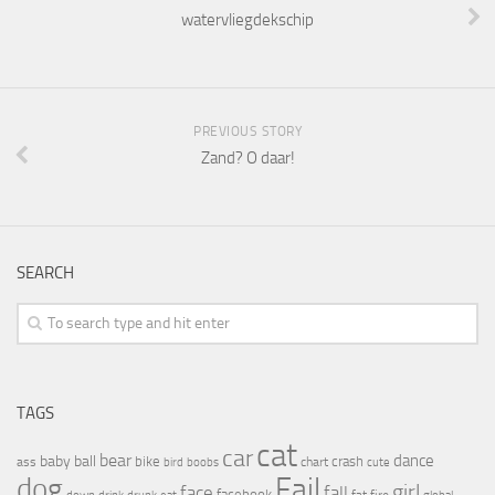
watervliegdekschip
PREVIOUS STORY
Zand? O daar!
SEARCH
TAGS
cat
car
bear
baby
ball
dance
bike
crash
ass
boobs
chart
bird
cute
Fail
dog
girl
face
fall
facebook
drink
fat
fire
global