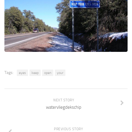
Tags:
eyes
keep
open
your
NEXT STORY
watervliegdekschip
PREVIOUS STORY