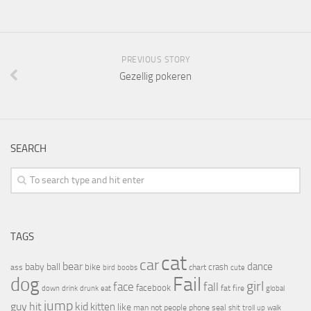
PREVIOUS STORY
Gezellig pokeren
SEARCH
TAGS
cat
car
bear
baby
ball
dance
bike
crash
ass
boobs
chart
bird
cute
Fail
dog
girl
face
fall
facebook
drink
fat
fire
global
down
drunk
eat
jump
guy
hit
kid
kitten
like
people
man
not
phone
seal
shit
troll
up
walk