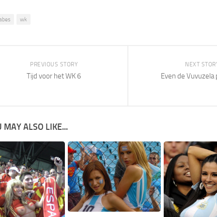
abes
wk
PREVIOUS STORY
NEXT STOR
Tijd voor het WK 6
Even de Vuvuzela 
 MAY ALSO LIKE...