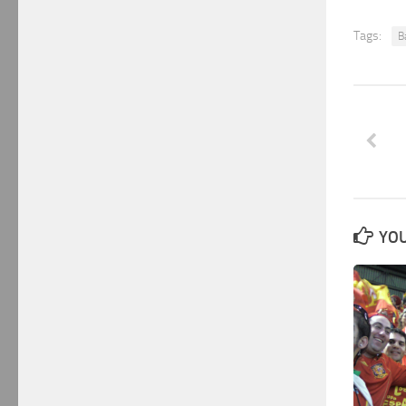
Tags:
B
YOU