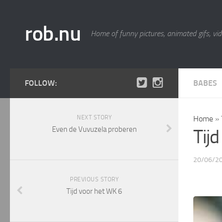
rob.nu
Home of funny pictures, animated gifs, vid
FOLLOW:
BABES
NEXT STORY
Home
»
Even de Vuvuzela proberen
Tij
20/06/2
PREVIOUS STORY
Tijd voor het WK 6