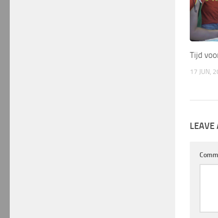
Tijd vo
17 JUN, 
LEAVE 
Comm