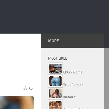
MORE
MOST LIKED
Chuck Norris
Smurfenkont
Kietelen