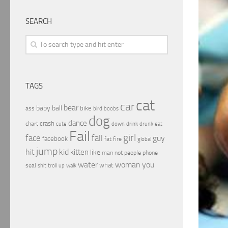
SEARCH
TAGS
cat
car
bear
baby
ball
bike
ass
boobs
bird
dog
dance
crash
chart
drink
cute
down
drunk
eat
Fail
girl
face
fall
guy
facebook
fat
fire
global
jump
hit
kid
kitten
like
people
man
not
phone
water
woman
you
what
seal
shit
troll
up
walk