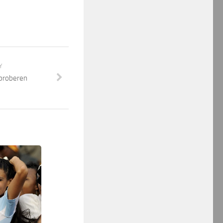
Y
proberen