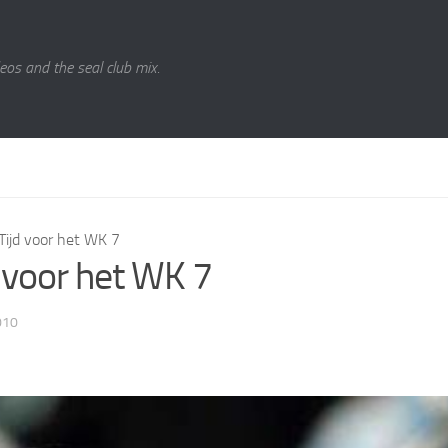
eos and the seal club mix.
Tijd voor het WK 7
d voor het WK 7
010