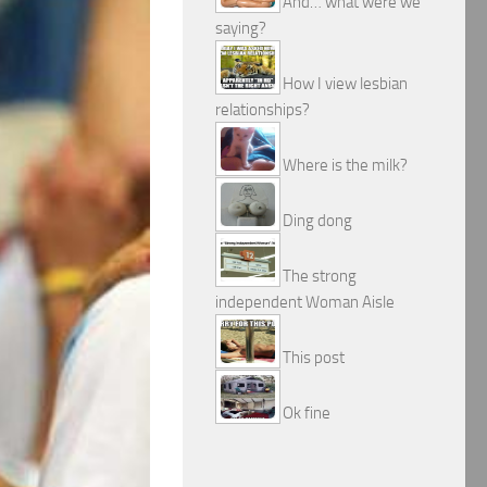
And… what were we
saying?
How I view lesbian
relationships?
Where is the milk?
Ding dong
The strong
independent Woman Aisle
This post
Ok fine