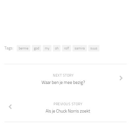
Tags:
bennie
god
my
oh
rolf
samira
suus
NEXT STORY
Waar ben je mee bezig?
PREVIOUS STORY
Als je Chuck Norris zoekt