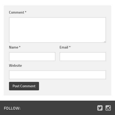
Comment
*
Name
*
Email
*
Website
FOLLOW: