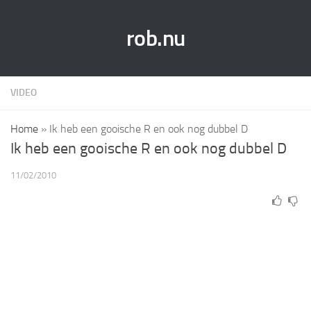
rob.nu
VIDEO
Home
»
Ik heb een gooische R en ook nog dubbel D
Ik heb een gooische R en ook nog dubbel D
11/02/2010