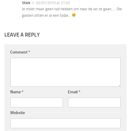
Stiek
02/01/2010 at 21:45
Je moet maar geen tijd hebben om naar de wc te gaan….. Die
gasten zitten er al een tijdje…
LEAVE A REPLY
Comment
*
Name
*
Email
*
Website