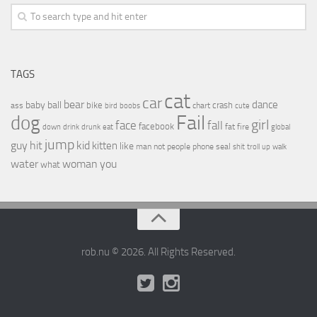
TAGS
cat
car
bear
baby
ball
dance
bike
crash
ass
boobs
chart
bird
cute
Fail
dog
girl
face
fall
facebook
drink
fat
fire
global
down
drunk
eat
jump
guy
hit
kid
kitten
like
people
man
not
phone
seal
shit
troll
up
walk
water
woman
you
what
rob.nu © 2026. All Rights Reserved.