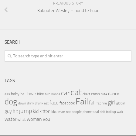
PREVIOUS STORY
Kabouter Wesley – hond te huur
SEARCH
TAGS
cat
car
bear
baby
ball
dance
bike
crash
ass
boobs
chart
bird
cute
Fail
dog
girl
face
fall
facebook
drink
fat
fire
global
down
drunk
eat
jump
guy
hit
kid
kitten
like
people
man
not
phone
seal
shit
troll
up
walk
water
woman
you
what