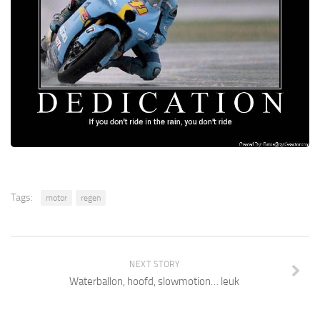
Tags:
motor
regen
NEXT STORY
Waterballon, hoofd, slowmotion… leuk