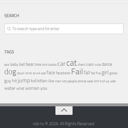
SEARCH
TAGS
cat
car
bear
baby
ball
dance
bike
crash
ass
boobs
chart
bird
cute
Fail
dog
girl
face
fall
facebook
drink
fat
fire
global
down
drunk
eat
jump
guy
hit
kid
kitten
like
people
man
not
phone
seal
shit
troll
up
walk
water
woman
you
what
rob.nu © 2026. All Rights Reserved.