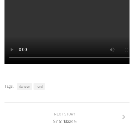
Tags:
dansen
hond
NEXT STORY
Sinterklaas 5