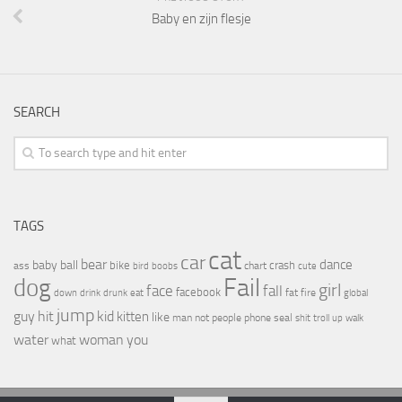
Baby en zijn flesje
SEARCH
TAGS
cat
car
bear
baby
ball
dance
bike
crash
ass
boobs
chart
bird
cute
Fail
dog
girl
face
fall
facebook
drink
fat
fire
global
down
drunk
eat
jump
guy
hit
kid
kitten
like
people
man
not
phone
seal
shit
troll
up
walk
water
woman
you
what