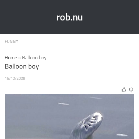
rob.nu
FUNNY
Home
»
Balloon boy
Balloon boy
16/10/2009